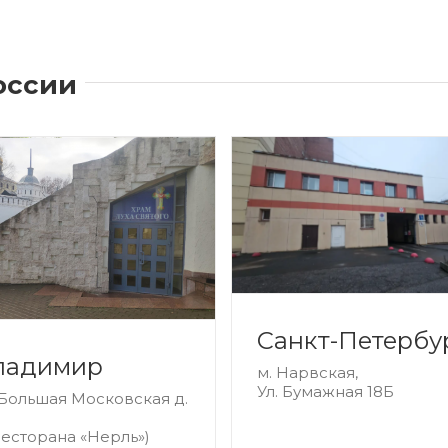
оссии
Санкт-Петербу
ладимир
м. Нарвская,
Ул. Бумажная 18Б
 Большая Московская д.
ресторана «Нерль»)