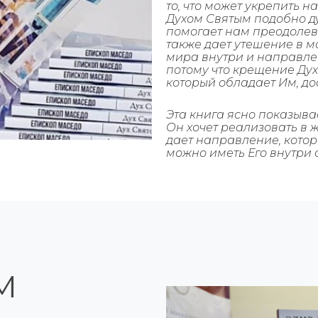
то, что может укрепить н
Духом Святым подобно д
помогает нам преодолев
также дает утешение в м
мира внутри и направле
потому что крещение Дух
который обладает Им, до
Эта книга ясно показывае
Он хочет реализовать в жи
дает направление, котор
можно иметь Его внутри 
М