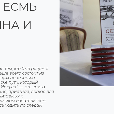
Я ЕСМЬ
ИНА И
ал тем, кто был рядом с
ше всего состоит из
щих по течению,
ке пути, который
 Иисуса” — это книга
ния, приятная, легкая для
 читаемых и
льском издательском
сь ходить по следам