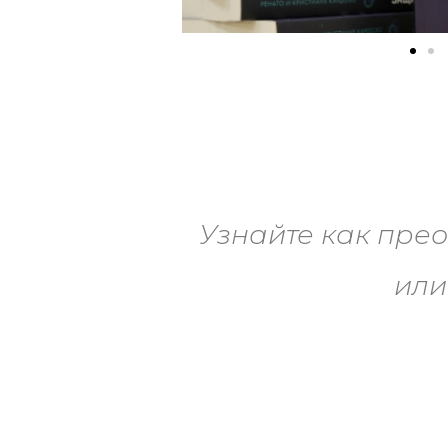
Узнайте как прео
или