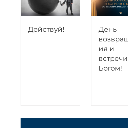
Действуй!
День
возвра
ия и
встречи
Богом!