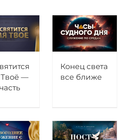
вятится
Конец света
 Твоё —
все ближе
 часть