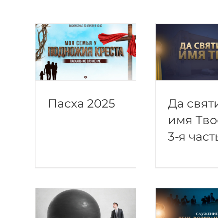
Пасха 2025
Да свят
имя Тво
3-я част