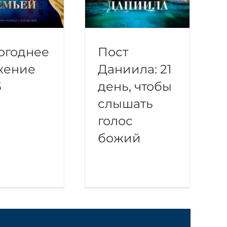
огоднее
Пост
жение
Даниила: 21
5
день, чтобы
слышать
голос
божий