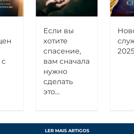
Если вы
Нов
щен
хотите
слу
спасение,
202
 с
вам сначала
нужно
сделать
это…
LER MAIS ARTIGOS