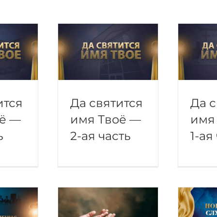
ится
Да святится
Да с
ё —
имя Твоё —
имя
ь
2-ая часть
1-ая