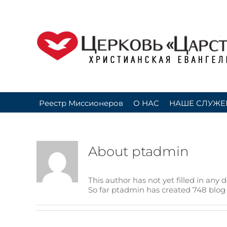
Skip
to
content
Реестр Миссионеров
О НАС
НАШЕ СЛУЖЕ
About
ptadmin
This author has not yet filled in any de
So far ptadmin has created 748 blog 