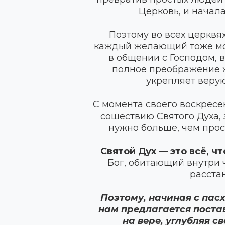
Церковь, и начал
Поэтому во всех церквя
каждый желающий тоже може
в общении с Господом, 
полное преображение ж
укрепляет верую
С момента своего воскресе
сошествию Святого Духа, 
нужно больше, чем про
Святой Дух — это всё, ч
Бог, обитающий внутри ч
расста
Поэтому, начиная с пас
нам предлагается постав
на вере, углубляя с