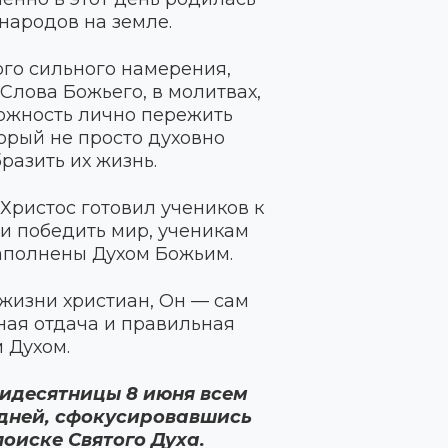
народов на земле.
ого сильного намерения,
Слова Божьего, в молитвах,
можность лично пережить
орый не просто духовно
разить их жизнь.
Христос готовил учеников к
 и победить мир, ученикам
аполнены Духом Божьим.
жизни христиан, Он — сам
лная отдача и правильная
 Духом.
тидесятницы 8 июня всем
0 дней, сфокусировавшись
поиске Святого Духа.