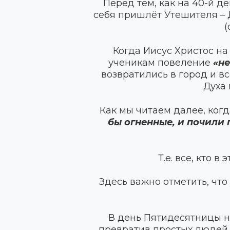
Перед тем, как на 40-й д
себя пришлёт Утешителя – Д
(
Когда Иисус Христос на
ученикам повеление
«не
возвратились в город и в
Духа 
Как мы читаем далее, ког
бы огненные, и почили 
Т.е. все, кто 
Здесь важно отметить, что
В день Пятидесятницы не
превратив простых людей 