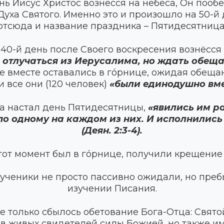
ень Иисус Христос вознёсся на небеса, Он пооб
уха Святого. Именно это и произошло на 50-й
отсюда и название праздника – Пятидесятница
 40-й день после Своего воскресения вознёсся 
 отлучаться из Иерусалима, но ждать обещ
се вместе оставались в гóрнице, ожидая обещ
и все они (120 человек)
«были единодушно вме
да настал день Пятидесятницы,
«явились им р
по одному на каждом из них. И исполнились
(Деян. 2:3-4).
в этот момент был в гóрнице, получили крещени
 ученики не просто пассивно ожидали, но пре
изучении Писания.
 только сбылось обетование Бога-Отца: Свято
в живых свидетелей силы Божией, но также им