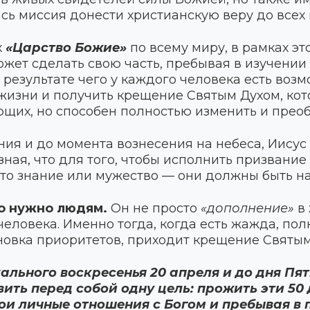
ась миссия донести христианскую веру до всех 
х
«Царство Божие»
по всему миру, в рамках эт
т сделать свою часть, пребывая в изучении 
в результате чего у каждого человека есть воз
изни и получить крещение Святым Духом, кот
щих, но способен полностью изменить и преоб
ния и до момента вознесения на небеса, Иисус 
зная, что для того, чтобы исполнить призвание
сто знание или мужество — они должны быть н
то нужно людям.
Он не просто
«дополнение»
в 
еловека. Именно тогда, когда есть жажда, по
новка приоритетов, приходит крещение Святым
хального воскресенья 20 апреля и до дня Пя
ить перед собой одну цель: прожить эти 5
вои личные отношения с Богом и пребывая в 