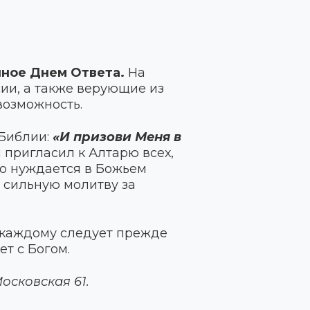
нное Днем Ответа.
На
ии, а также верующие из
возможность.
 Библии:
«И призови Меня в
 пригласил к Алтарю всех,
то нуждается в Божьем
 сильную молитву за
и каждому следует прежде
ет с Богом.
осковская 61.