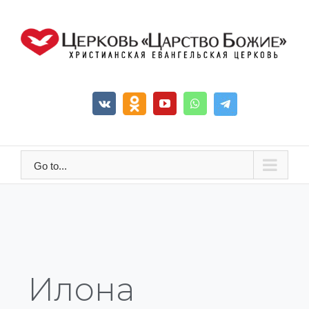
Go to...
Илона